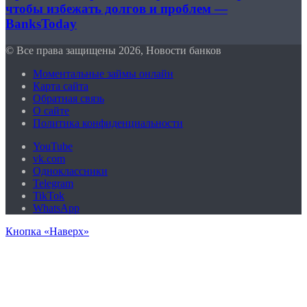
чтобы избежать долгов и проблем —
BanksToday
© Все права защищены 2026, Новости банков
Моментальные займы онлайн
Карта сайта
Обратная связь
О сайте
Политика конфиденциальности
YouTube
vk.com
Одноклассники
Telegram
TikTok
WhatsApp
Кнопка «Наверх»