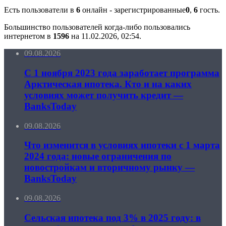
Есть пользователи в
6
онлайн - зарегистрированные
0
,
6
гость.
Большинство пользователей когда-либо пользовались
интернетом в
1596
на 11.02.2026, 02:54.
09.08.2026
С 1 ноября 2023 года заработает программа
Арктическая ипотека. Кто и на каких
условиях может получить кредит —
BanksToday
09.08.2026
Что изменится в условиях ипотеки с 1 марта
2024 года: новые ограничения по
новостройкам и вторичному рынку —
BanksToday
09.08.2026
Сельская ипотека под 3% в 2025 году: в