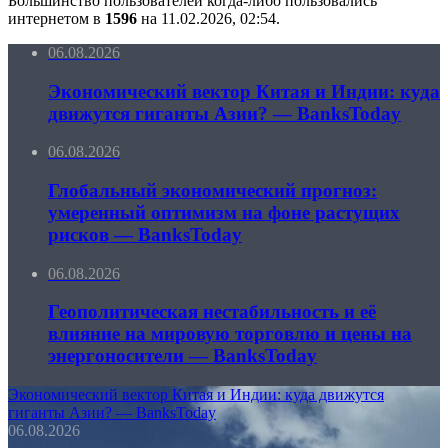
Большинство пользователей когда-либо пользовались
интернетом в
1596
на 11.02.2026, 02:54.
06.08.2026
Экономический вектор Китая и Индии: куда
движутся гиганты Азии? — BanksToday
06.08.2026
Глобальный экономический прогноз:
умеренный оптимизм на фоне растущих
рисков — BanksToday
06.08.2026
Геополитическая нестабильность и её
влияние на мировую торговлю и цены на
энергоносители — BanksToday
Экономический вектор Китая и Индии: куда движутся
гиганты Азии? — BanksToday
06.08.2026