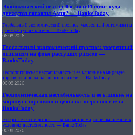
Экономический вектор Китая и Индии: куда
движутся гиганты Азии? — BanksToday
Глобальный экономический прогноз: умеренный оптимизм на
фоне растущих рисков — BanksToday
06.08.2026
Глобальный экономический прогноз: умеренный
оптимизм на фоне растущих рисков —
BanksToday
Геополитическая нестабильность и её влияние на мировую
торговлю и цены на энергоносители — BanksToday
06.08.2026
Геополитическая нестабильность и её влияние на
мировую торговлю и цены на энергоносители —
BanksToday
Энергетический рынок: главный мотор мировой экономики в
условиях нестабильности — BanksToday
06.08.2026