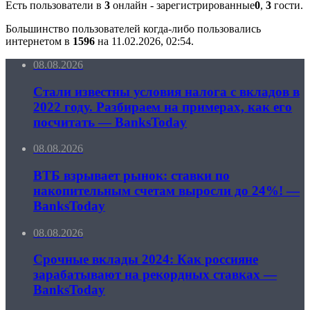
Есть пользователи в
3
онлайн - зарегистрированные
0
,
3
гости.
Большинство пользователей когда-либо пользовались
интернетом в
1596
на 11.02.2026, 02:54.
08.08.2026
Стали известны условия налога с вкладов в
2022 году. Разбираем на примерах, как его
посчитать — BanksToday
08.08.2026
ВТБ взрывает рынок: ставки по
накопительным счетам выросли до 24%! —
BanksToday
08.08.2026
Срочные вклады 2024: Как россияне
зарабатывают на рекордных ставках —
BanksToday