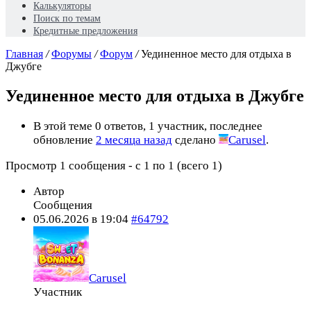
Калькуляторы
Поиск по темам
Кредитные предложения
Главная
/
Форумы
/
Форум
/
Уединенное место для отдыха в
Джубге
Уединенное место для отдыха в Джубге
В этой теме 0 ответов, 1 участник, последнее
обновление
2 месяца назад
сделано
Carusel
.
Просмотр 1 сообщения - с 1 по 1 (всего 1)
Автор
Сообщения
05.06.2026 в 19:04
#64792
Carusel
Участник