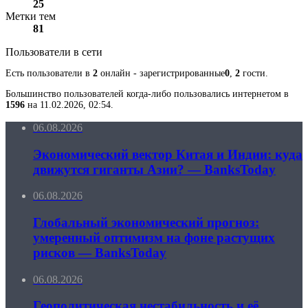
25
Метки тем
81
Пользователи в сети
Есть пользователи в
2
онлайн - зарегистрированные
0
,
2
гости.
Большинство пользователей когда-либо пользовались интернетом в
1596
на 11.02.2026, 02:54.
06.08.2026
Экономический вектор Китая и Индии: куда
движутся гиганты Азии? — BanksToday
06.08.2026
Глобальный экономический прогноз:
умеренный оптимизм на фоне растущих
рисков — BanksToday
06.08.2026
Геополитическая нестабильность и её